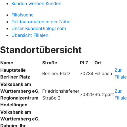
Kunden werben Kunden
Filialsuche
Geldautomaten in der Nähe
Unser KundenDialogTeam
Übersicht Filialen
Standortübersicht
Name
Straße
PLZ
Ort
Hauptstelle
Zur
Berliner Platz
70734
Fellbach
Berliner Platz
Filiale
Volksbank am
Württemberg eG,
Friedrichshafener
Zur
70329
Stuttgart
Regionalzentrum
Straße 2
Filiale
Hedelfingen
Volksbank am
Württemberg eG,
Daheim: Ihr