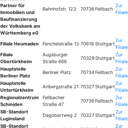
Partner für
Zur
Bahnhofstr. 123
70736
Fellbach
Immobilien und
Filiale
Baufinanzierung
der Volksbank am
Württemberg eG
Zur
Filiale Heumaden
Fenchelstraße 13
70619
Stuttgart
Filiale
Filiale
Augsburger
Zur
70329
Stuttgart
Obertürkheim
Straße 666
Filiale
Hauptstelle
Zur
Berliner Platz
70734
Fellbach
Berliner Platz
Filiale
Hauptstelle
Zur
Arlbergstraße 21
70327
Stuttgart
Untertürkheim
Filiale
Regionalzentrum
Fellbacher
Zur
70736
Fellbach
Schmiden
Straße 47
Filiale
SB-Standort
Zur
Dagobertweg 2
70327
Stuttgart
Luginsland
Filiale
SB-Standort
Zur