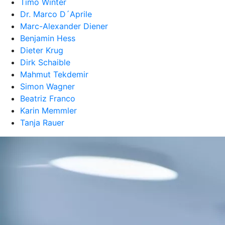
Timo Winter
Dr. Marco D´Aprile
Marc-Alexander Diener
Benjamin Hess
Dieter Krug
Dirk Schaible
Mahmut Tekdemir
Simon Wagner
Beatriz Franco
Karin Memmler
Tanja Rauer