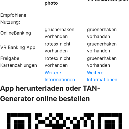
photo
Empfohlene
Nutzung:
gruenerhaken
gruenerhaken
OnlineBanking
vorhanden
vorhanden
rotesx
nicht
gruenerhaken
VR Banking App
vorhanden
vorhanden
Freigabe
rotesx
nicht
gruenerhaken
Kartenzahlungen
vorhanden
vorhanden
Weitere
Weitere
Informationen
Informationen
App herunterladen oder TAN-
Generator online bestellen