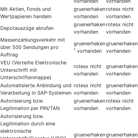
vorhanden
vorhanden
Mit Aktien, Fonds und
gruenerhaken
rotesx
nicht
Wertpapieren handeln
vorhanden
vorhanden
gruenerhaken
rotesx
nicht
Depotauszüge abrufen
vorhanden
vorhanden
Massenzahlungsverkehr mit
gruenerhaken
gruenerhaken
über 500 Sendungen pro
1
vorhanden
vorhanden
Auftrag
VEU (Verteilte Elektronische
rotesx
nicht
gruenerhaken
Unterschrift mit
vorhanden
vorhanden
Unterschriftenmappe)
Automatisierte Anbindung und
rotesx
nicht
gruenerhaken
Verarbeitung in SAP-Systemen
vorhanden
vorhanden
Autorisierung bzw.
gruenerhaken
rotesx
nicht
Legitimation per PIN/TAN
vorhanden
vorhanden
Autorisierung bzw.
Legitimation durch eine
elektronische
gruenerhaken
gruenerhaken