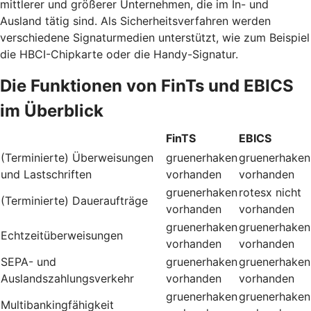
mittlerer und größerer Unternehmen, die im In- und
Ausland tätig sind. Als Sicherheitsverfahren werden
verschiedene Signaturmedien unterstützt, wie zum Beispiel
die HBCI-Chipkarte oder die Handy-Signatur.
Die Funktionen von FinTs und EBICS
im Überblick
FinTS
EBICS
(Terminierte) Überweisungen
gruenerhaken
gruenerhaken
und Lastschriften
vorhanden
vorhanden
gruenerhaken
rotesx
nicht
(Terminierte) Daueraufträge
vorhanden
vorhanden
gruenerhaken
gruenerhaken
Echtzeitüberweisungen
vorhanden
vorhanden
SEPA- und
gruenerhaken
gruenerhaken
Auslandszahlungsverkehr
vorhanden
vorhanden
gruenerhaken
gruenerhaken
Multibankingfähigkeit