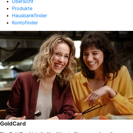
Übersicht
Produkte
Hausbankfinder
Kontofinder
GoldCard