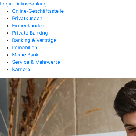
Login OnlineBanking
Online-Geschäftsstelle
Privatkunden
Firmenkunden
Private Banking
Banking & Verträge
Immobilien
Meine Bank
Service & Mehrwerte
Karriere