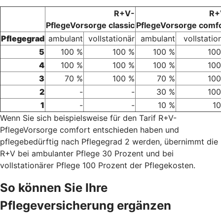
R+V-
R+
PflegeVorsorge classic
PflegeVorsorge comf
Pflegegrad
ambulant
vollstationär
ambulant
vollstatio
5
100 %
100 %
100 %
100
4
100 %
100 %
100 %
100
3
70 %
100 %
70 %
100
2
-
-
30 %
100
1
-
-
10 %
1
Wenn Sie sich beispielsweise für den Tarif R+V-
PflegeVorsorge comfort entschieden haben und
pflegebedürftig nach Pflegegrad 2 werden, übernimmt die
R+V bei ambulanter Pflege 30 Prozent und bei
vollstationärer Pflege 100 Prozent der Pflegekosten.
So können Sie Ihre
Pflegeversicherung ergänzen