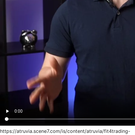
https://atruvia.scene7.com/is/content/atruvia/fit4trading-