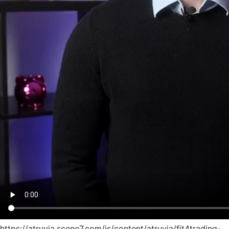
https://atruvia.scene7.com/is/content/atruvia/fit4trading-