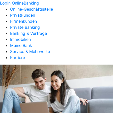
Login OnlineBanking
Online-Geschäftsstelle
Privatkunden
Firmenkunden
Private Banking
Banking & Verträge
Immobilien
Meine Bank
Service & Mehrwerte
Karriere