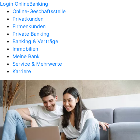
Login OnlineBanking
Online-Geschäftsstelle
Privatkunden
Firmenkunden
Private Banking
Banking & Verträge
Immobilien
Meine Bank
Service & Mehrwerte
Karriere