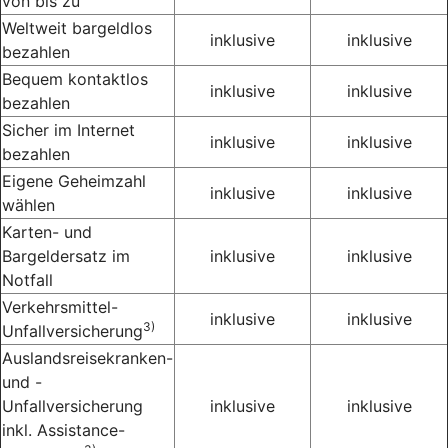
von bis zu
Weltweit bargeldlos
inklusive
inklusive
bezahlen
Bequem kontaktlos
inklusive
inklusive
bezahlen
Sicher im Internet
inklusive
inklusive
bezahlen
Eigene Geheimzahl
inklusive
inklusive
wählen
Karten- und
Bargeldersatz im
inklusive
inklusive
Notfall
Verkehrsmittel-
inklusive
inklusive
3)
Unfallversicherung
Auslandsreisekranken-
und -
Unfallversicherung
inklusive
inklusive
inkl. Assistance-