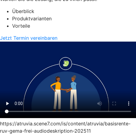
Überblick
Produktvarianten
Vorteile
Jetzt Termin vereinbaren
https://atruvia.scene7.com/is/content/atruvia/basisrente-
ruv-gema-frei-audiodeskription-202511