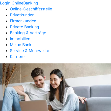
Login OnlineBanking
Online-Geschäftsstelle
Privatkunden
Firmenkunden
Private Banking
Banking & Verträge
Immobilien
Meine Bank
Service & Mehrwerte
Karriere