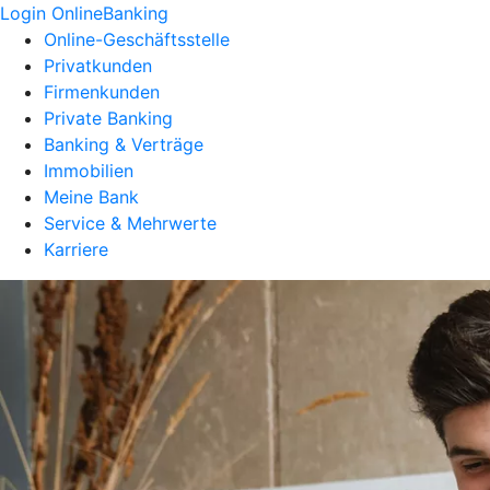
Login OnlineBanking
Online-Geschäftsstelle
Privatkunden
Firmenkunden
Private Banking
Banking & Verträge
Immobilien
Meine Bank
Service & Mehrwerte
Karriere